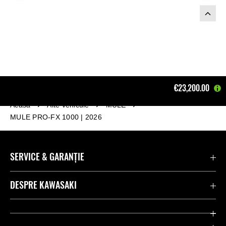
€23,200.00
Acasă
Alte vehicule
MULE
MULE PRO-FX 1000 | 2026
SERVICE & GARANȚIE
Contactează-ne
DESPRE KAWASAKI
Kawasaki Care
Companie