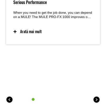
Serious Performance
When you need to get the job done, you can depend
on a MULE! The MULE PRO-FX 1000 improves on
the acclaimed engine and chassis performance of
the MULE PRO Series models with a new, larger-
displacement Kawasaki-built engine and a sturdy
Arată mai mult
chassis augmented with longer-travel suspension,
increased ground.