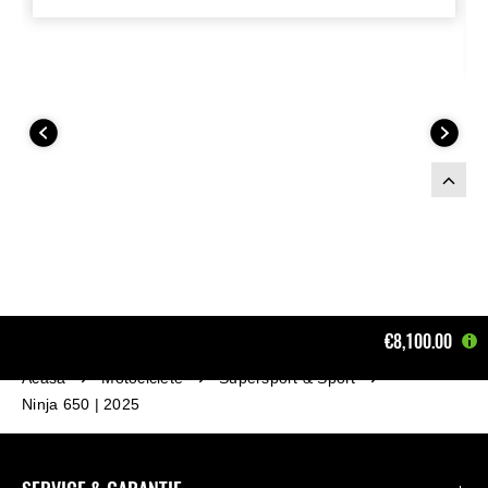
compliant with EU regulations and has
EC/ECE type-approval. (Homologated
for Euro-5+ bikes with front and rear
oxygen sensor). Suitable for Model Years
form on 2024.
€8,100.00
Acasă
Motociclete
Supersport & Sport
Ninja 650 | 2025