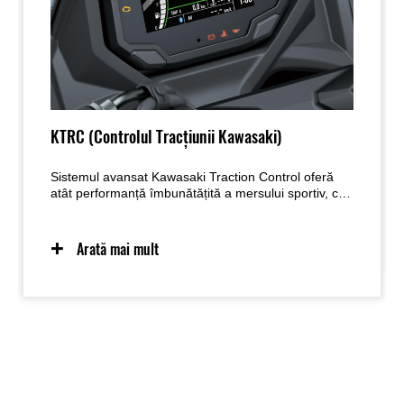
KTRC (Controlul Tracțiunii Kawasaki)
Sistemul avansat Kawasaki Traction Control oferă
atât performanță îmbunătățită a mersului sportiv, cât
și o siguranță în anumite condiții unde suprafețele cu
tracțiune sunt scăzute. Două moduri permit piloților
să regleze setările pentru a se potrivi cu condițiile de
Arată mai mult
drum și preferințele pilotului. De asemenea, piloții
pot alege să oprească sistemul. Pentru modelele de
kit de 35 kW, KTRC oferă un mod (plus oprit).