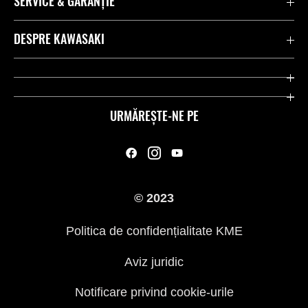
SERVICE & GARANȚIE
Contactează-ne
DESPRE KAWASAKI
Kawasaki Care
Companie
Link-uri utile
Rideologie
URMĂREȘTE-NE PE
Inițiative privind siguranța
Curse
Legal
Moștenire
© 2023
Presă
Politica de confidențialitate KME
Aviz juridic
Notificare privind cookie-urile