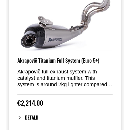
Akrapovič Titanium Full System (Euro 5+)
Akrapovič full exhaust system with
catalyst and titanium muffler. This
system is around 2kg lighter compared
to the stock exhaust system and gives a
pure sporty sound. A combination of
€2,214.00
racing materials like titanium for the
muffler outer sleeve and carbon fibre end
cap give this exhaust system a racing
DETALII
touch. Laser marked logo. This
homologated exhaust system is