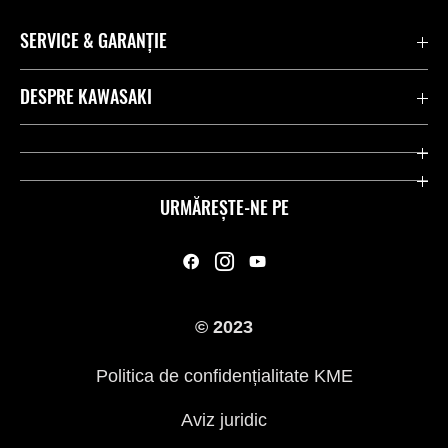
SERVICE & GARANȚIE
Contactează-ne
DESPRE KAWASAKI
Kawasaki Care
Companie
Link-uri utile
Rideologie
URMĂREȘTE-NE PE
Inițiative privind siguranța
Curse
Legal
Moștenire
© 2023
Presă
Politica de confidențialitate KME
Aviz juridic