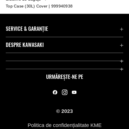
Top Case (30L) Cover | 999940938
SERVICE & GARANȚIE
Contactează-ne
DESPRE KAWASAKI
Kawasaki Care
Companie
Link-uri utile
Rideologie
URMĂREȘTE-NE PE
Inițiative privind siguranța
Curse
Legal
Moștenire
© 2023
Presă
Politica de confidențialitate KME