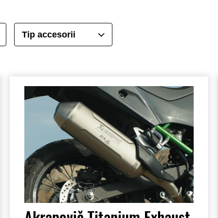
Tip accesorii
Akrapovič Titanium Exhaust