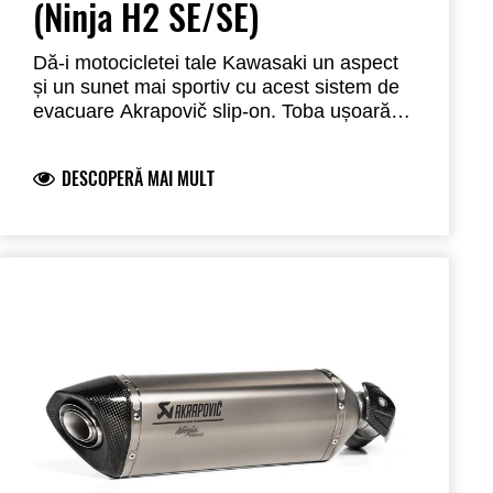
(Ninja H2 SE/SE)
Dă-i motocicletei tale Kawasaki un aspect
și un sunet mai sportiv cu acest sistem de
evacuare Akrapovič slip-on. Toba ușoară
din titan este prevăzută cu un logo marcat
cu laser, capac din carbon și protecție
DESCOPERĂ MAI MULT
termică din carbon. Acest sistem de
evacuare, cu catalizator, este omologat și
are aprobare tip ECE (Euro 5+).