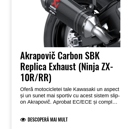
Akrapovič Carbon SBK
Replica Exhaust (Ninja ZX-
10R/RR)
Oferă motocicletei tale Kawasaki un aspect
și un sunet mai sportiv cu acest sistem slip-
on Akrapovič. Aprobat EC/ECE și complet
legal pentru drumuri. Acest sistem ușor
oferă performanțe excelente și seamănă cu
DESCOPERĂ MAI MULT
evacuarea folosită pe WSBK Ninja ZX-
10RR.