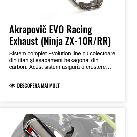
separat.
Akrapovič EVO Racing
Exhaust (Ninja ZX-10R/RR)
Sistem complet Evolution line cu colectoare
din titan și eșapament hexagonal din
carbon. Acest sistem asigură o creștere
semnificativă atât a puterii, cât și a cuplului,
pe întregul segment de turații, însoțită și de
DESCOPERĂ MAI MULT
o reducere mare a greutății.
Include un
suport din carbon pentru a înlocui suportul
original pentru picioare din aluminiu.
Ar
trebui utilizat numai în combinație cu
tuningul de injecție de combustibil pentru a
preveni deteriorarea motorului și pentru a
obține performanțe maxime.
(Nu este
destinat utilizării pe stradă)