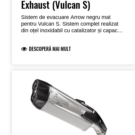
Exhaust (Vulcan S)
Sistem de evacuare Arrow negru mat
pentru Vulcan S. Sistem complet realizat
din oțel inoxidabil cu catalizator și capac
din carbon. Acest sistem este mai ușor în
comparație cu sistemul de evacuare
DESCOPERĂ MAI MULT
standard și oferă un sunet sportiv profund.
Acest sistem de evacuare este omologat
conform reglementărilor UE (emisii și
zgomot) și are aprobare de tip ECE. (Euro
5)