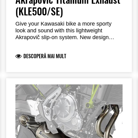
(KLE500/SE)
Give your Kawasaki bike a more sporty
look and sound with this lightweight
Akrapovič slip-on system.
New design
titanium Akrapovič muffler developed for
KLE with a special profiled surface to add
DESCOPERĂ MAI MULT
durability and give a sporty look.
Similar to
rally-raid bikes, the exhaust is upswept and
mounted high to protect it on rougher
roads.
Exhaust has carbon heat shield and
titanium end cap. The exhaust system
delivers a deep and powerful sound.
This
homologated exhaust is compliant with
Euro5+ regulations (emissions and noise)
and has EC and ECE type-approval.
Can
not be combined with KLE500 2x21L
Genuine Accessory panniers