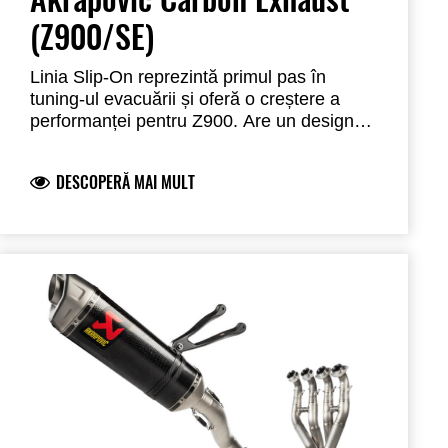
(Z900/SE)
Linia Slip-On reprezintă primul pas în
tuning-ul evacuării și oferă o creștere a
performanței pentru Z900. Are un design
conic, mai mic și mai scurt, toate orientate
spre îmbunătățirea aspectului motocicletei.
DESCOPERĂ MAI MULT
Este fabricat din titan de înaltă calitate și
greutate redusă, oferind o economie mare
de greutate față de toba de eșapament
originală și este finisat cu un capac de
capăt din fibră de carbon lucrat manual
pentru a adăuga la aspectul și atractivitatea
sa. Oferă un sunet îmbogățit pentru o
plăcere sporită.
Respectând aprobarea de
tip EC/ECE, acest sistem de evacuare este
un upgrade ușor, conceput pentru a
îmbunătăți performanța motocicletei.
Protecția termică din carbon se vinde