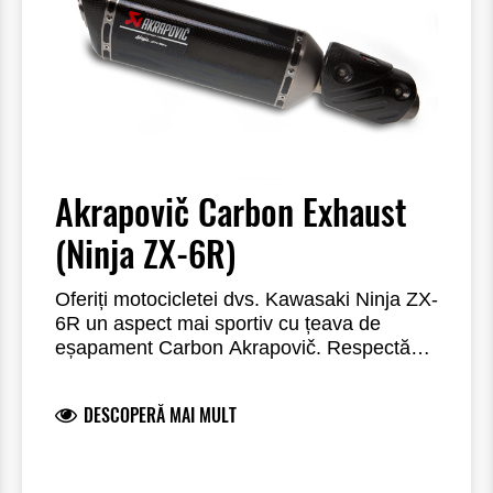
Akrapovič Carbon Exhaust
(Ninja ZX-6R)
Oferiți motocicletei dvs. Kawasaki Ninja ZX-
6R un aspect mai sportiv cu țeava de
eșapament Carbon Akrapovič. Respectă
standardele europene aplicabile.
DESCOPERĂ MAI MULT