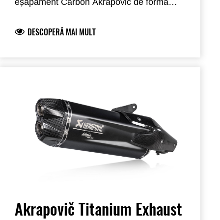
eșapament Carbon Akrapovič de formă
hexagonală. Acest slip-on ușor este
conceput pentru a fi utilizat împreună cu
DESCOPERĂ MAI MULT
sistemul nostru de portbagaj. Se compune
dintr-o admisie din oțel inoxidabil, un
manșon exterior al tobei de eșapament din
fibră de carbon, un capac din fibră de
carbon, o clemă pentru toba de eșapament
din fibră de carbon și un autocolant
Akrapovič rezistent la căldură. Set de
apărători termice din fibră de carbon și kit
de montare inclus. Respectă standardele
europene aplicabile.
Akrapovič Titanium Exhaust