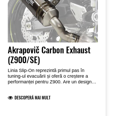
Akrapovič Carbon Exhaust
(Z900/SE)
Linia Slip-On reprezintă primul pas în
tuning-ul evacuării și oferă o creștere a
performanței pentru Z900. Are un design
conic, mai mic și mai scurt, toate orientate
spre îmbunătățirea aspectului motocicletei.
DESCOPERĂ MAI MULT
Este fabricat din titan de înaltă calitate și
greutate redusă, oferind o economie mare
de greutate față de toba de eșapament