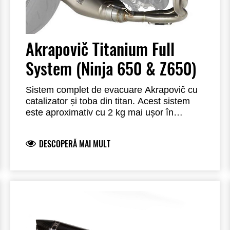
Akrapovič Titanium Full
System (Ninja 650 & Z650)
Sistem complet de evacuare Akrapovič cu
catalizator și toba din titan. Acest sistem
este aproximativ cu 2 kg mai ușor în
comparație cu sistemul de evacuare
original și oferă un sunet pur sportiv. O
DESCOPERĂ MAI MULT
combinație de materiale de curse precum
titanul pentru manșonul exterior al tobei și
capacul de capăt din fibră de carbon
conferă acestui sistem de evacuare o notă
de curse. Logo marcat cu laser. Acest
sistem de evacuare omologat este conform
reglementărilor UE și are aprobare de tip
EC/ECE (Euro 5). (Euro 5)