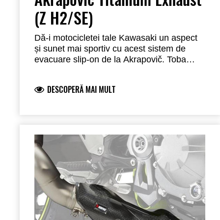
(Z H2/SE)
Dă-i motocicletei tale Kawasaki un aspect
și sunet mai sportiv cu acest sistem de
evacuare slip-on de la Akrapovič. Toba
ușoară din titan are un logo marcat cu
laser, capac de carbon și protecție termică
DESCOPERĂ MAI MULT
din carbon. Acest sistem de evacuare cu
catalizator este omologat și are aprobare
tip ECE (Euro 5+).