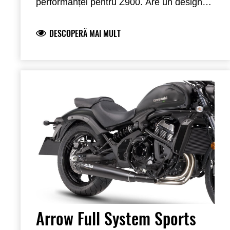
performanței pentru Z900. Are un design
conic mai mic, mai scurt, cu scopul de a
îmbunătăți aspectul motocicletei. Este
DESCOPERĂ MAI MULT
fabricată din titan de înaltă calitate, ușoră,
oferind o reducere semnificativă a greutății
față de evacuarea standard, și este finisată
cu o capăt de carbon construit manual
pentru a îmbunătăți aspectul. Oferă un
sunet îmbogățit pentru o experiență mai
plăcută. Îndeplinind aprobarea de tip
EC/ECE, această evacuare este o
îmbunătățire ușoară concepută pentru a
îmbunătăți performanța motocicletei.
Învelișul termic din carbon nu este inclus.
Arrow Full System Sports