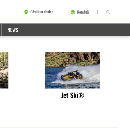
Găsiți un dealer
Română
NEWS
Jet Ski®