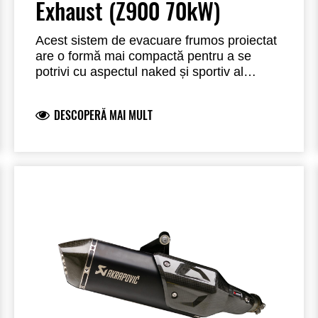
Exhaust (Z900 70kW)
Acest sistem de evacuare frumos proiectat
are o formă mai compactă pentru a se
potrivi cu aspectul naked și sportiv al
motocicletei. Este construit folosind părți
din fibră de carbon lucrate manual și este
DESCOPERĂ MAI MULT
finisat cu un capac final din același
material. Creșterile de putere și cuplu pe
întregul interval și o reducere a greutății
față de sistemul standard contribuie la o
performanță îmbunătățită. Oferă un ton
îmbogățit pentru o plăcere auditivă sporită
și este aprobat conform standardelor
EC/ECE.