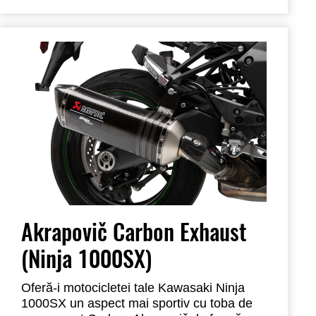
originală și este finisat cu un capac de
capăt din fibră de carbon lucrat manual
pentru a adăuga la aspectul și atractivitatea
sa. Oferă un sunet îmbogățit pentru o
plăcere sporită.
Respectând aprobarea de
tip EC/ECE, acest sistem de evacuare este
un upgrade ușor, conceput pentru a
îmbunătăți performanța motocicletei.
Protecția termică din carbon se vinde
separat.
Akrapovič Carbon Exhaust
(Ninja 1000SX)
Oferă-i motocicletei tale Kawasaki Ninja
1000SX un aspect mai sportiv cu toba de