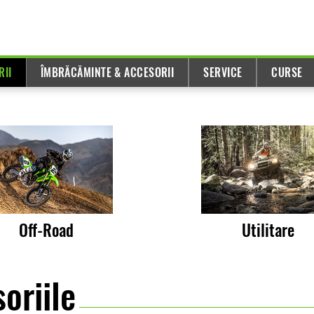
RII
ÎMBRĂCĂMINTE & ACCESORII
SERVICE
CURSE
Off-Road
Utilitare
oriile