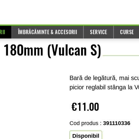
RII
ÎMBRĂCĂMINTE & ACCESORII
SERVICE
CURSE
, 180mm (Vulcan S)
Bară de legătură, mai sc
picior reglabil stânga la 
€11.00
Cod produs :
391110336
Disponibil