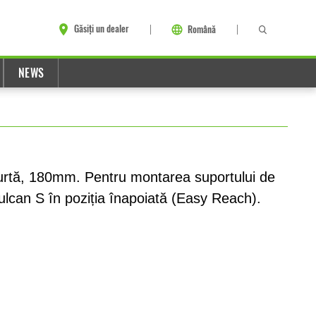
Găsiți un dealer
Română
NEWS
urtă, 180mm. Pentru montarea suportului de
Vulcan S în poziția înapoiată (Easy Reach).