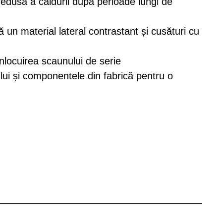
redusă a căldurii după perioade lungi de
 un material lateral contrastant și cusături cu
locuirea scaunului de serie
ui și componentele din fabrică pentru o