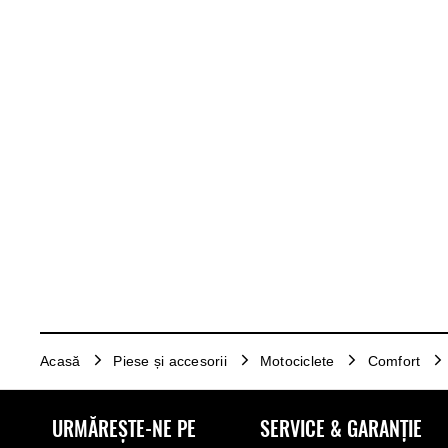
Acasă
Piese și accesorii
Motociclete
Comfort
URMĂREȘTE-NE PE
SERVICE & GARANȚIE