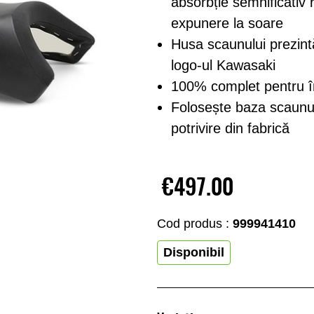
absorbție semnificativ 
expunere la soare
Husa scaunului prezintă
logo-ul Kawasaki
100% complet pentru în
Folosește baza scaunul
potrivire din fabrică
€497.00
Cod produs :
999941410
Disponibil