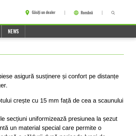
Găsiți un dealer
Română
NEWS
iese asigură susținere și confort pe distanțe
ger.
otului crește cu 15 mm față de cea a scaunului
le secțiuni uniformizează presiunea la șezut
ntă un material special care permite o