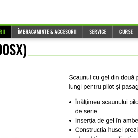
RII
ÎMBRĂCĂMINTE & ACCESORII
SERVICE
CURSE
00SX)
Scaunul cu gel din două p
lungi pentru pilot și pasa
Înălțimea scaunului pil
de serie
Inserția de gel în ambe
Construcția husei prezi