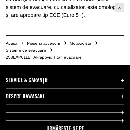
sistem de evacuare, cu catalizator, este omologat
și are aprobare tip ECE (Euro 5+).
Acasă
Piese și accesorii
Motociclete
Sisteme de evacuare
258EXP0111 | Akrapovič Titan evacuare
SERVICE & GARANȚIE
Contactează-ne
DESPRE KAWASAKI
Kawasaki Care
Companie
Link-uri utile
Rideologie
URMĂREȘTE-NE PE