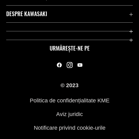
Contactează-ne
DESPRE KAWASAKI
Kawasaki Care
Companie
Link-uri utile
Rideologie
URMĂREȘTE-NE PE
Inițiative privind siguranța
Curse
Legal
Moștenire
© 2023
Presă
Politica de confidențialitate KME
Aviz juridic
Notificare privind cookie-urile