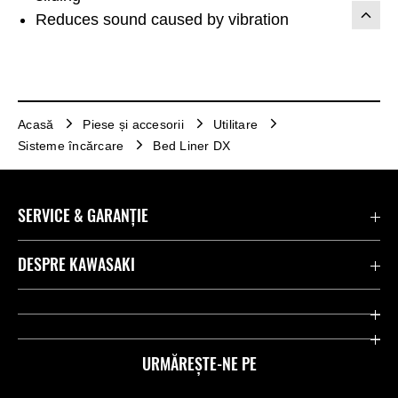
Reduces sound caused by vibration
Acasă
Piese și accesorii
Utilitare
Sisteme încărcare
Bed Liner DX
SERVICE & GARANȚIE
Contactează-ne
DESPRE KAWASAKI
Kawasaki Care
Companie
Link-uri utile
Rideologie
URMĂREȘTE-NE PE
Inițiative privind siguranța
Curse