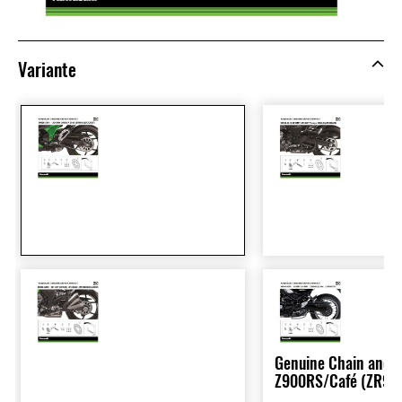
Variante
Genuine Chain and S
Z900RS/Café (ZR90