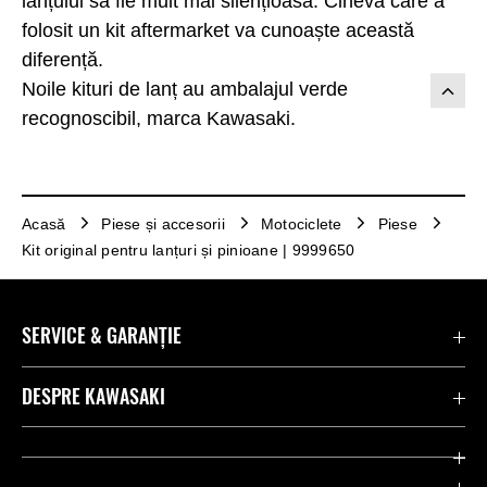
lanțului să fie mult mai silențioasă. Cineva care a
folosit un kit aftermarket va cunoaște această
diferență.
Noile kituri de lanț au ambalajul verde
recognoscibil, marca Kawasaki.
Acasă
Piese și accesorii
Motociclete
Piese
Kit original pentru lanțuri și pinioane | 9999650
SERVICE & GARANȚIE
Contactează-ne
DESPRE KAWASAKI
Kawasaki Care
Companie