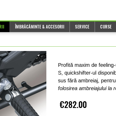
RII
ÎMBRĂCĂMINTE & ACCESORII
SERVICE
CURSE
Profită maxim de feeling-
S, quickshifter-ul disponi
sus fără ambreiaj, pentru a
folosirea ambreiajului la 
€282.00