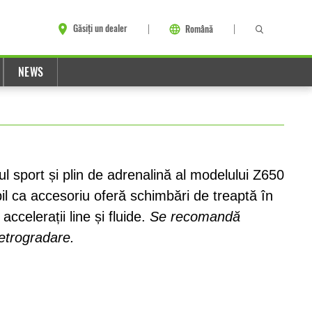
Găsiți un dealer
Română
NEWS
ul sport și plin de adrenalină al modelului Z650
bil ca accesoriu oferă schimbări de treaptă în
ccelerații line și fluide.
Se recomandă
retrogradare.