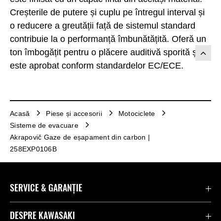
Creșterile de putere și cuplu pe întregul interval și
o reducere a greutății față de sistemul standard
contribuie la o performanță îmbunătățită. Oferă un
ton îmbogățit pentru o plăcere auditivă sporită și
este aprobat conform standardelor EC/ECE.
Acasă
Piese și accesorii
Motociclete
Sisteme de evacuare
Akrapovič Gaze de eșapament din carbon |
258EXP0106B
SERVICE & GARANȚIE
Contactează-ne
DESPRE KAWASAKI