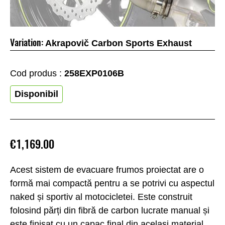
Variation:
Akrapovič Carbon Sports Exhaust
Cod produs :
258EXP0106B
Disponibil
€1,169.00
Acest sistem de evacuare frumos proiectat are o
formă mai compactă pentru a se potrivi cu aspectul
naked și sportiv al motocicletei. Este construit
folosind părți din fibră de carbon lucrate manual și
este finisat cu un capac final din același material.