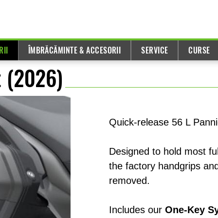
RII
ÎMBRĂCĂMINTE & ACCESORII
SERVICE
CURSE
t (2026)
Quick-release 56 L Panni
Designed to hold most ful
the factory handgrips and
removed.
Includes our
One-Key S