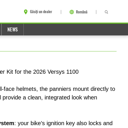
Găsiți un dealer
Română
NEWS
er Kit for the 2026 Versys 1100
l-face helmets, the panniers mount directly to
 provide a clean, integrated look when
ystem
: your bike’s ignition key also locks and