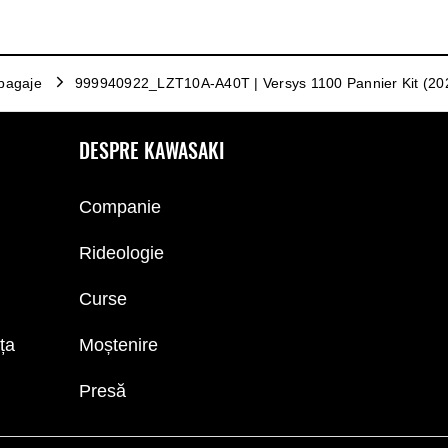
bagaje
999940922_LZT10A-A40T | Versys 1100 Pannier Kit (20
DESPRE KAWASAKI
Companie
Rideologie
Curse
nța
Moștenire
Presă