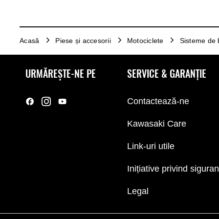
Acasă
Piese și accesorii
Motociclete
Sisteme de 
URMĂREȘTE-NE PE
SERVICE & GARANȚIE
Contactează-ne
Kawasaki Care
Link-uri utile
Inițiative privind sigura
Legal