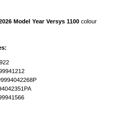
2026 Model Year Versys 1100
colour
es:
0922
 999941212
 99994042268P
994042351PA
999941566