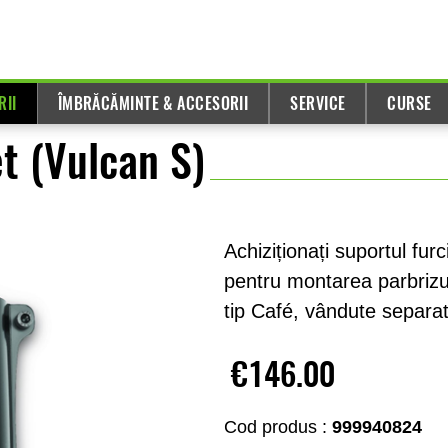
RII
ÎMBRĂCĂMINTE & ACCESORII
SERVICE
CURSE
t (Vulcan S)
Achiziționați suportul fu
pentru montarea parbrizu
tip Café, vândute separat
€146.00
Cod produs :
999940824