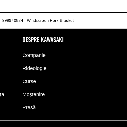
999940824 | Windscreen Fork Bracket
DESPRE KAWASAKI
Companie
Rideologie
Curse
nța
Moștenire
Presă