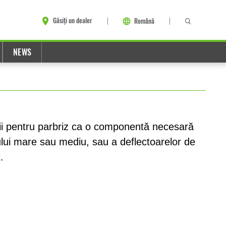
Găsiți un dealer
Română
NEWS
rcii pentru parbriz ca o componentă necesară
lui mare sau mediu, sau a deflectoarelor de
.