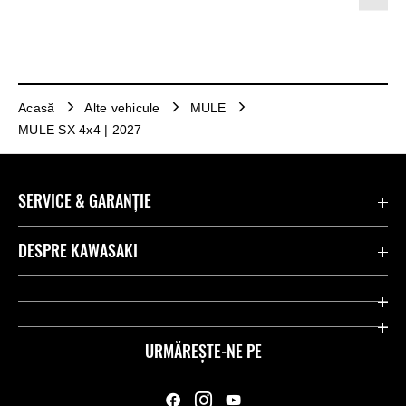
Acasă
Alte vehicule
MULE
MULE SX 4x4 | 2027
SERVICE & GARANȚIE
Contactează-ne
DESPRE KAWASAKI
Kawasaki Care
Companie
Link-uri utile
Rideologie
URMĂREȘTE-NE PE
Inițiative privind siguranța
Curse