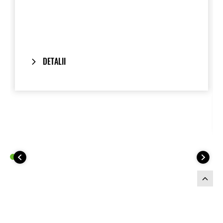
Designed to hold most full-face helmets,
the panniers mount directly to the factory
handgrips and provide a clean,
integrated look when removed.
DETALII
Includes our
One-Key System
: your
bike’s ignition key also locks and unlocks
the panniers.
Composed to match the
2025 Model
Year Versys 1100 S & SE
colour
schemes.
This Pannier Kit includes: