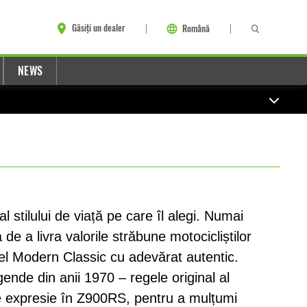
Găsiți un dealer
Română
NEWS
l stilului de viață pe care îl alegi. Numai
e a livra valorile străbune motocicliștilor
l Modern Classic cu adevărat autentic.
egende din anii 1970 – regele original al
e expresie în Z900RS, pentru a mulțumi