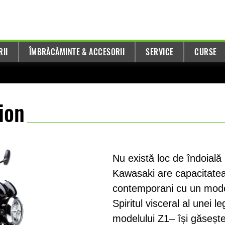
RII
ÎMBRĂCĂMINTE & ACCESORII
SERVICE
CURSE
ion
Nu există loc de îndoială a
Kawasaki are capacitatea d
contemporani cu un mode
Spiritul visceral al unei l
modelului Z1– își găseșt