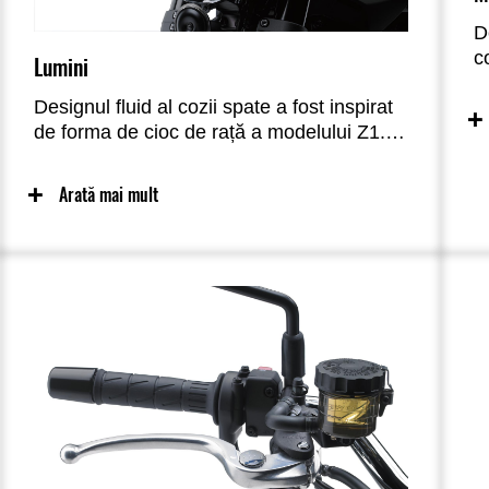
D
c
Lumini
e
Designul fluid al cozii spate a fost inspirat
d
de forma de cioc de rață a modelului Z1.
c
Far rotund LED de ø170 mm proiectează o
mod
lumină albă și strălucitoare pentru o
m
Arată mai mult
vizibilitate nocturnă excelentă. Un amestec
a
al design-ului retro și modern.
e
p
a
s