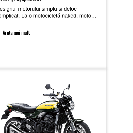
esignul motorului simplu și deloc
omplicat. La o motocicletă naked, motorul
ste un element stilistic important, iar cu
esignul său simplu și nealterat, motorul
Arată mai mult
ontribuie la prezentarea inedită a
elului Z900RS. Forma, construcția,
aterialul și finisajul eșapamentului atent
nalizate La proiectarea sistemului de
vacuare au fost luate în considerare
este 20 de variante înainte de a se
junge la designul final, unul care
ubliniază prezența motorului In-Line Four.