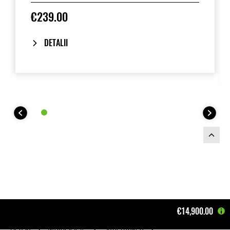
€239.00
DETALII
€14,900.00
Acasă
Motociclete
Supernaked