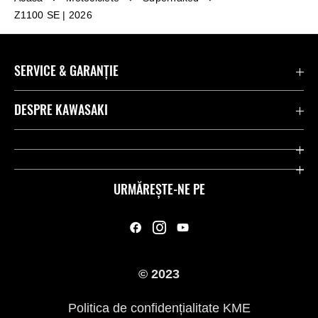
Z1100 SE | 2026
SERVICE & GARANȚIE
Contactează-ne
DESPRE KAWASAKI
Kawasaki Care
Companie
Link-uri utile
Rideologie
URMĂREȘTE-NE PE
Inițiative privind siguranța
Curse
Legal
Moștenire
© 2023
Presă
Politica de confidențialitate KME