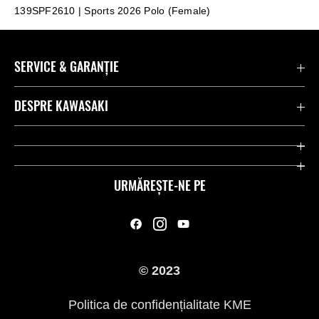
139SPF2610 | Sports 2026 Polo (Female)
SERVICE & GARANȚIE
Contactează-ne
DESPRE KAWASAKI
Kawasaki Care
Companie
Link-uri utile
Rideologie
URMĂREȘTE-NE PE
Inițiative privind siguranța
Curse
Legal
Moștenire
© 2023
Presă
Politica de confidențialitate KME