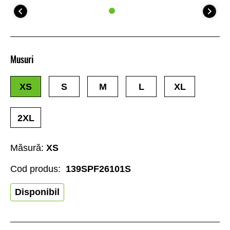
Musuri
XS
S
M
L
XL
2XL
Măsură:
XS
Cod produs:
139SPF26101S
Disponibil