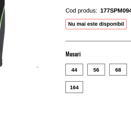
Cod produs:
177SPM09
Nu mai este disponibil
Musuri
44
56
68
164