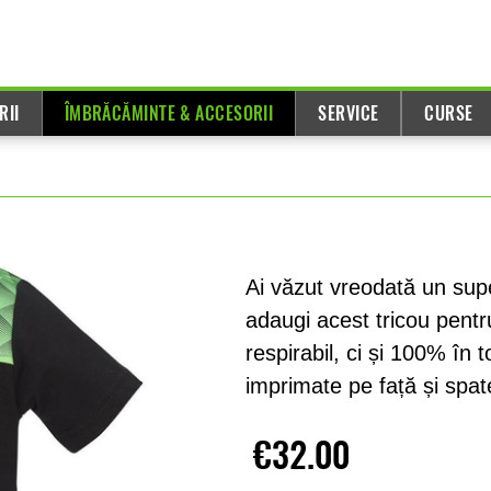
RII
ÎMBRĂCĂMINTE & ACCESORII
SERVICE
CURSE
Ai văzut vreodată un sup
adaugi acest tricou pent
respirabil, ci și 100% în
imprimate pe față și spat
€32.00