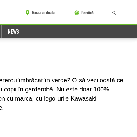
Găsiți un dealer
Română
NEWS
ererou îmbrăcat în verde? O să vezi odată ce
ru copii în garderobă. Nu este doar 100%
 ton cu marca, cu logo-urile Kawasaki
e.