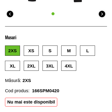
Musuri
2XS
XS
S
M
L
XL
2XL
3XL
4XL
Măsură:
2XS
Cod produs:
166SPM0420
Nu mai este disponibil