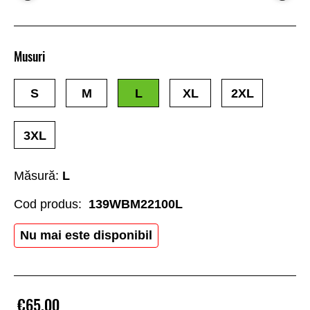
Musuri
S
M
L
XL
2XL
3XL
Măsură:
L
Cod produs:
139WBM22100L
Nu mai este disponibil
€65.00