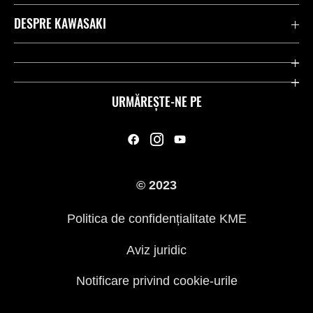
Contactează-ne
DESPRE KAWASAKI
Kawasaki Care
Companie
Link-uri utile
Rideologie
URMĂREȘTE-NE PE
Inițiative privind siguranța
Curse
Legal
Moștenire
© 2023
Presă
Politica de confidențialitate KME
Aviz juridic
Notificare privind cookie-urile