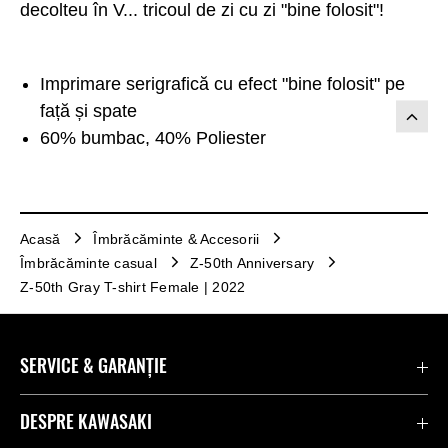
decolteu în V... tricoul de zi cu zi "bine folosit"!
Imprimare serigrafică cu efect "bine folosit" pe
față și spate
60% bumbac, 40% Poliester
Acasă
Îmbrăcăminte & Accesorii
Îmbrăcăminte casual
Z-50th Anniversary
Z-50th Gray T-shirt Female | 2022
SERVICE & GARANȚIE
Contactează-ne
DESPRE KAWASAKI