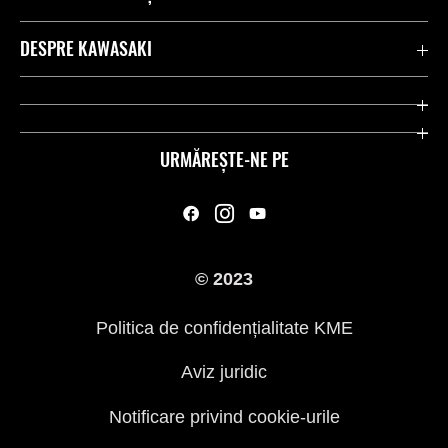
Contactează-ne
DESPRE KAWASAKI
Kawasaki Care
Companie
Link-uri utile
Rideologie
URMĂREȘTE-NE PE
Inițiative privind siguranța
Curse
Legal
Moștenire
© 2023
Presă
Politica de confidențialitate KME
Aviz juridic
Notificare privind cookie-urile