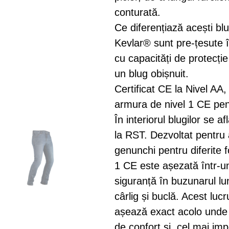
conturată.
Ce diferențiază acești bl
Kevlar® sunt pre-țesute 
cu capacități de protecție
un blug obișnuit.
Certificat CE la Nivel AA,
armura de nivel 1 CE pent
În interiorul blugilor se a
la RST. Dezvoltat pentru 
genunchi pentru diferite 
1 CE este așezată într-un
siguranță în buzunarul lu
cârlig și buclă. Acest l
așează exact acolo unde 
de confort și, cel mai imp