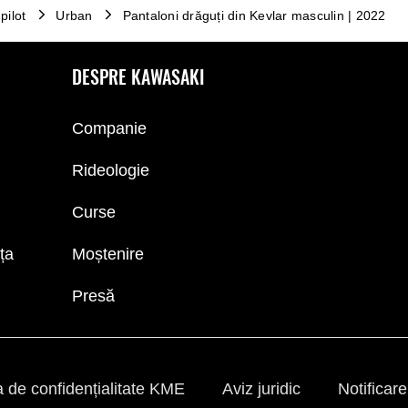
pilot
Urban
Pantaloni drăguți din Kevlar masculin | 2022
DESPRE KAWASAKI
Companie
Rideologie
Curse
nța
Moștenire
Presă
ca de confidențialitate KME
Aviz juridic
Notificare