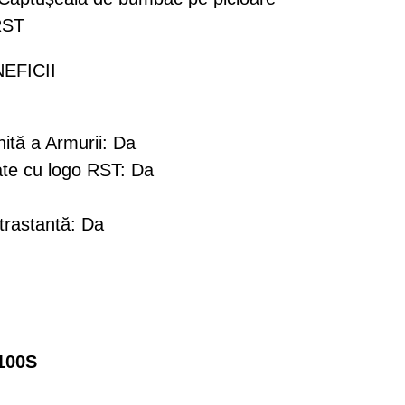
RST
EFICII
nită a Armurii: Da
pate cu logo RST: Da
trastantă: Da
100S