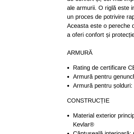
ale armurii. O riglă este 
un proces de potrivire rap
Aceasta este o pereche d
a oferi confort și protecți
ARMURĂ
Rating de certificare C
Armură pentru genunch
Armură pentru șolduri:
CONSTRUCȚIE
Material exterior princ
Kevlar®
Căptușeală interioară: