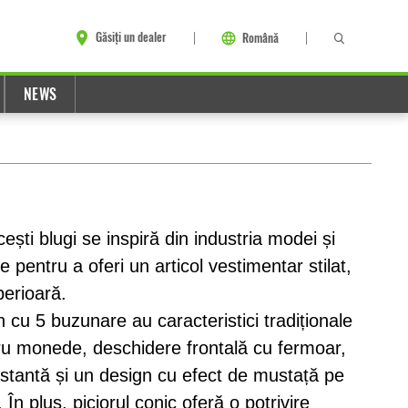
Găsiți un dealer
Română
NEWS
ști blugi se inspiră din industria modei și
e pentru a oferi un articol vestimentar stilat,
perioară.
rn cu 5 buzunare au caracteristici tradiționale
u monede, deschidere frontală cu fermoar,
astantă și un design cu efect de mustață pe
. În plus, piciorul conic oferă o potrivire