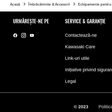
Acasă
Îmbrăcăminte & Accesorii
Echipamente pentru 
URMĂREȘTE-NE PE
SERVICE & GARANȚIE
Contactează-ne
Kawasaki Care
Link-uri utile
Inițiative privind sigura
Legal
© 2023
Politi