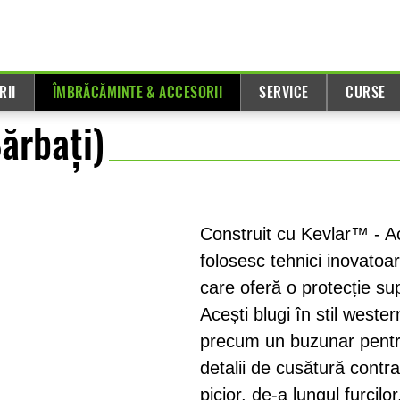
RII
ÎMBRĂCĂMINTE & ACCESORII
SERVICE
CURSE
ărbați)
Construit cu Kevlar™ - Ace
folosesc tehnici inovatoar
care oferă o protecție su
Acești blugi în stil weste
precum un buzunar pentr
detalii de cusătură contr
picior, de-a lungul furcilor