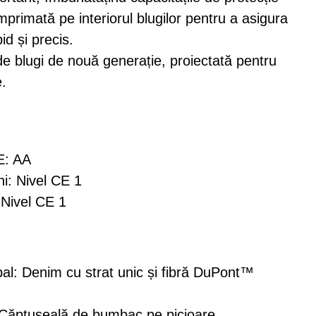
imprimată pe interiorul blugilor pentru a asigura
id și precis.
e blugi de nouă generație, proiectată pentru
e.
E: AA
i: Nivel CE 1
 Nivel CE 1
ipal: Denim cu strat unic și fibră DuPont™
 Căptușeală de bumbac pe picioare