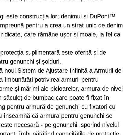
ugi este construcția lor; denimul și DuPont™
împreună pentru a crea un strat unic de denim
 ridicate, care rămâne ușor și moale, la fel ca
 protecția suplimentară este oferită și de
ru genunchi și șolduri.
flă noul Sistem de Ajustare Infinită a Armurii de
a îmbunătăți potrivirea armurii pentru
forme și mărimi ale picioarelor, armura de nivel
 săculeț de bumbac care poate fi fixat în
ng pentru armură de genunchi cu fixatori cu
ucru înseamnă că armura pentru genunchi se
este necesară - pe genunchi, sporind nivelul
ortant, îmbunătățind capacitățile de protecție