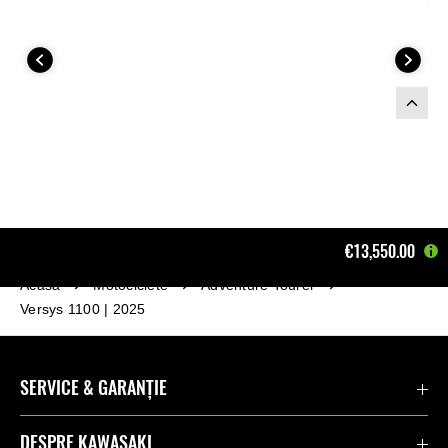
€13,550.00
Acasă
Motociclete
Adventure Tourer
Versys 1100 | 2025
SERVICE & GARANȚIE
Contactează-ne
DESPRE KAWASAKI