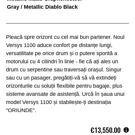
Gray / Metallic Diablo Black
Pleacă spre orizont cu cel mai bun partener. Noul
Versys 1100 aduce confort pe distanțe lungi,
versatilitate pe orice drum și o putere sporită a
motorului cu 4 cilindri în linie - fie că ați ales un
drum cu serpentine sau traversați orașul. Singur
sau cu un pasager, pregătiți-vă să vă extindeți
orizonturile cu soluții flexibile pentru bagaje, plus
sisteme avansate de asistență. Urcă în șaua unui
model Versys 1100 și stabilește-ți destinația
''ORIUNDE".
€13,550.00