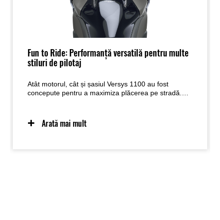
Fun to Ride: Performanță versatilă pentru multe
stiluri de pilotaj
Atât motorul, cât și șasiul Versys 1100 au fost
concepute pentru a maximiza plăcerea pe stradă.
Fie că se află în oraș, explorează drumuri lăturalnice
sau se îndreaptă spre orizont, motorul său In-Line
Four oferă un val de accelerație satisfăcător cu
Arată mai mult
fiecare mișcare a accelerației - chiar mai mult cu
cilindreea sa mărită. Creșterea performanțelor
motorului este combinată cu un echilibru excelent al
șasiului și cu setările suspensiei cu cursă lungă,
permițând un control și un feedback superbe și
oferind un nivel ridicat de încredere motociclistului în
numeroase situații de condus pe stradă.