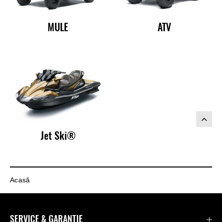
MULE
ATV
Jet Ski®
Acasă
SERVICE & GARANȚIE