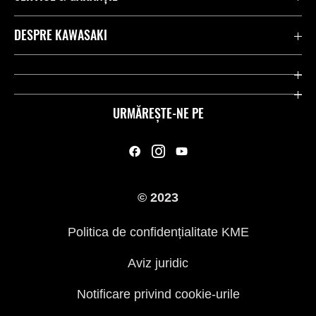
Contactează-ne
DESPRE KAWASAKI
Kawasaki Care
Companie
Link-uri utile
Rideologie
URMĂREȘTE-NE PE
Inițiative privind siguranța
Curse
Legal
Moștenire
© 2023
Presă
Politica de confidențialitate KME
Aviz juridic
Notificare privind cookie-urile